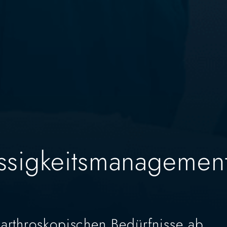
üssigkeitsmanagemen
arthroskopischen Bedürfnisse ab