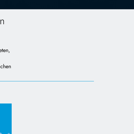
en
eten,
ichen