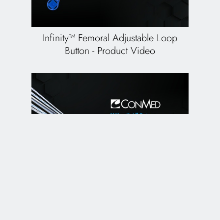
Infinity™ Femoral Adjustable Loop
Button - Product Video
Y-Knot
All-Suture Anchor Family -
®
Product Video