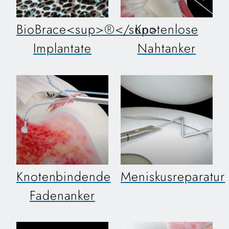
BioBrace<sup>®</sup>
Knotenlose
Implantate
Nahtanker
Knotenbindende
Meniskusreparatur
Fadenanker